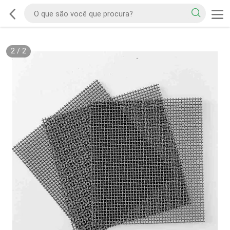
2
/
2