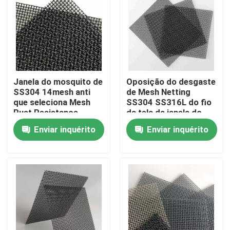
Excursão da fábrica
Controle da qualidade
Janela do mosquito de
Oposição do desgaste
SS304 14mesh anti
de Mesh Netting
Contacte-nos
que seleciona Mesh
SS304 SS316L do fio
Rust Resistance
da tela da janela do
mosquito da
Peça umas citações
Enviar inquérito
Enviar inquérito
segurança
Malha tecida de aço inoxidável
Malha de aço inoxidável da segurança
Malha de aço inoxidável da janela