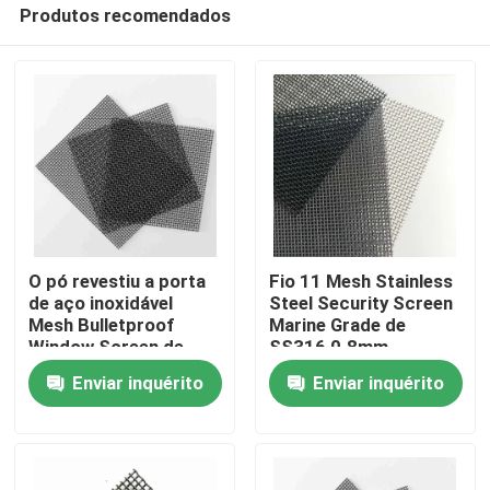
Produtos recomendados
O pó revestiu a porta
Fio 11 Mesh Stainless
de aço inoxidável
Steel Security Screen
Mesh Bulletproof
Marine Grade de
Casa
Window Screen de
SS316 0.8mm
0.45mm-1mm
Enviar inquérito
Enviar inquérito
Produtos
Sobre nós